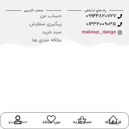
راه های ارتباطی
حساب کاربری
09944820727
حساب من
01332009035
پیگیری سفارش
makeup_dange
سبد خرید
علاقه مندی ها
سبد خرید
فروشگاه
مورد علاقه
حساب کاربری