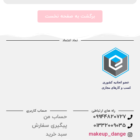
برگشت به صفحه نخست
نماد اعتماد
راه های ارتباطی
حساب کاربری
09944820727
حساب من
01332009035
پیگیری سفارش
makeup_dange
سبد خرید