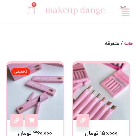
0
makeup dange
منو
خانه
/ متفرقه
تخفیفی
۱۵۰.۰۰۰
تومان
۳۶۰.۰۰۰
تومان