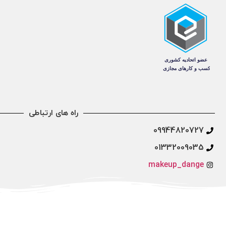
راه های ارتباطی
09944820727
01332009035
makeup_dange