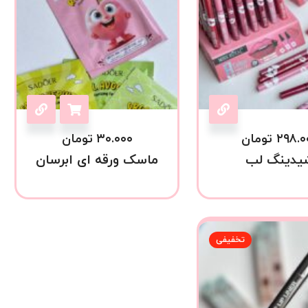
۲۹۸.۰
تومان
۳۰.۰۰۰
تومان
یدینگ لب
ماسک ورقه ای ابرسان
تخفیفی