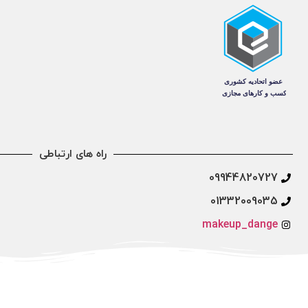
راه های ارتباطی
09944820727
01332009035
makeup_dange