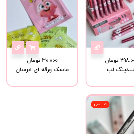
۲۹۸.۰
تومان
۳۰.۰۰۰
تومان
یدینگ لب
ماسک ورقه ای ابرسان
تخفیفی