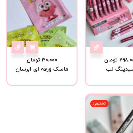
۲۹۸.۰
تومان
۳۰.۰۰۰
تومان
یدینگ لب
ماسک ورقه ای ابرسان
تخفیفی