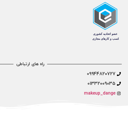
راه های ارتباطی
09944820727
01332009035
makeup_dange