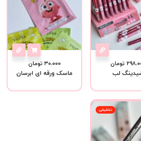
۲۹۸.۰
تومان
۳۰.۰۰۰
تومان
یدینگ لب
ماسک ورقه ای ابرسان
تخفیفی