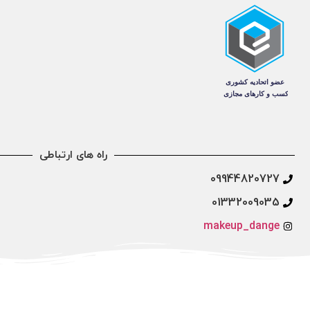
راه های ارتباطی
09944820727
01332009035
makeup_dange