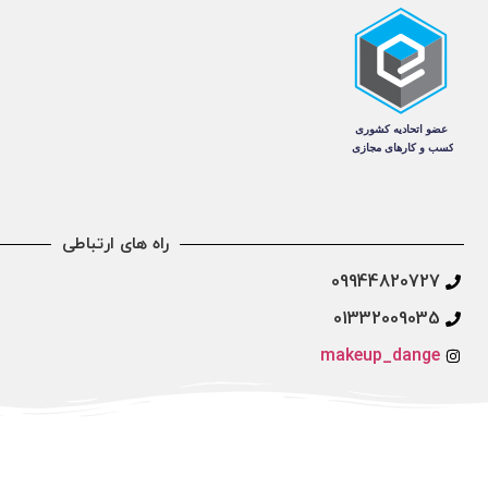
راه های ارتباطی
09944820727
01332009035
makeup_dange