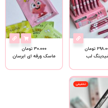
۲۹۸.۰
تومان
۳۰.۰۰۰
تومان
یدینگ لب
ماسک ورقه ای ابرسان
تخفیفی