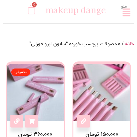
0
makeup dange
منو
خانه
/ محصولات برچسب خورده “سابون ابرو مورلی”
تخفیفی
۱۵۰.۰۰۰
تومان
۳۶۰.۰۰۰
تومان