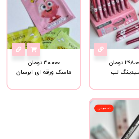
۲۹۸.۰
تومان
۳۰.۰۰۰
تومان
یدینگ لب
ماسک ورقه ای ابرسان
تخفیفی