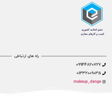
راه های ارتباطی
09944820727
01332009035
makeup_dange