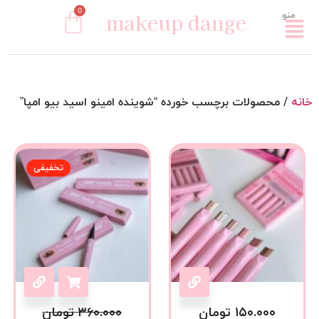
0
makeup dange
منو
خانه
/ محصولات برچسب خورده “شوینده امینو اسید بیو امپا”
تخفیفی
۱۵۰.۰۰۰
تومان
۳۶۰.۰۰۰
تومان