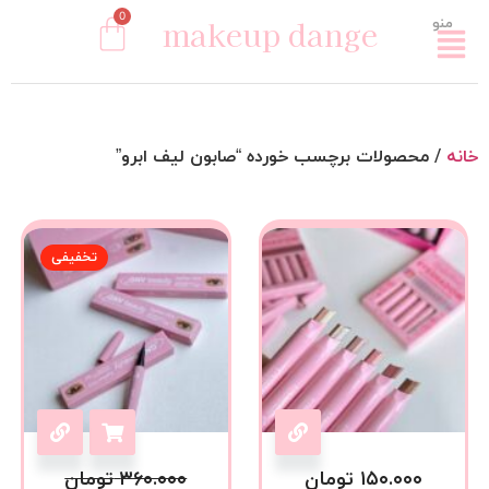
0
makeup dange
منو
خانه
/ محصولات برچسب خورده “صابون لیف ابرو”
تخفیفی
۱۵۰.۰۰۰
تومان
۳۶۰.۰۰۰
تومان