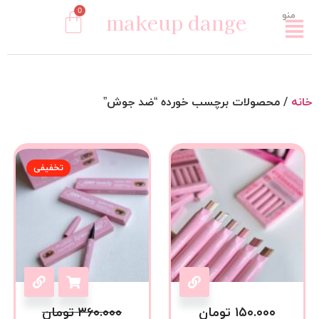
0
makeup dange
منو
خانه
/ محصولات برچسب خورده “ضد جوش”
تخفیفی
۱۵۰.۰۰۰
تومان
۳۶۰.۰۰۰
تومان