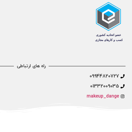
راه های ارتباطی
09944820727
01332009035
makeup_dange