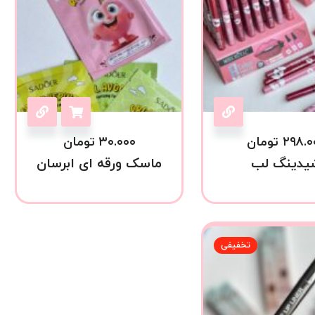
۲۹۸.۰
تومان
۳۰.۰۰۰
تومان
یدینگ لب
ماسک ورقه ای ابرسان
تخفیفی