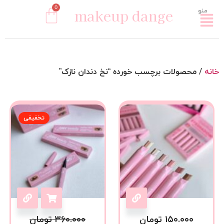
0
makeup dange
منو
خانه
/ محصولات برچسب خورده “نخ دندان نازک”
تخفیفی
۱۵۰.۰۰۰
تومان
۳۶۰.۰۰۰
تومان