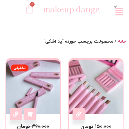
0
makeup dange
منو
خانه
/ محصولات برچسب خورده “پد اشکی”
تخفیفی
۱۵۰.۰۰۰
تومان
۳۶۰.۰۰۰
تومان