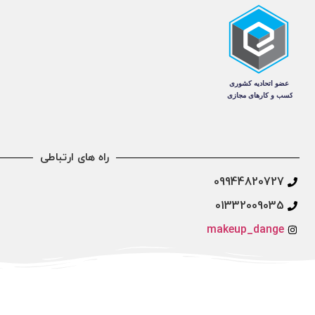
راه های ارتباطی
09944820727
01332009035
makeup_dange