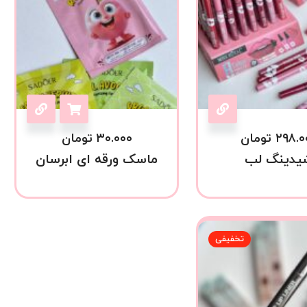
۲۹۸.۰
تومان
۳۰.۰۰۰
تومان
یدینگ لب
ماسک ورقه ای ابرسان
تخفیفی