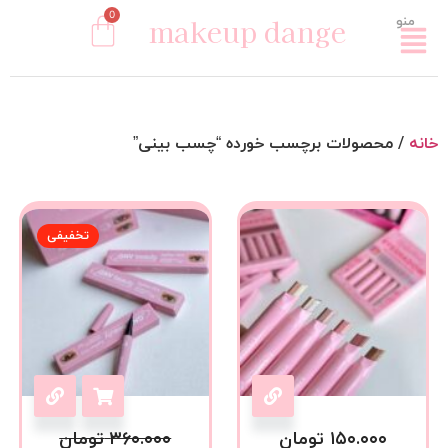
0
makeup dange
منو
خانه
/ محصولات برچسب خورده “چسب بینی”
تخفیفی
۱۵۰.۰۰۰
تومان
۳۶۰.۰۰۰
تومان