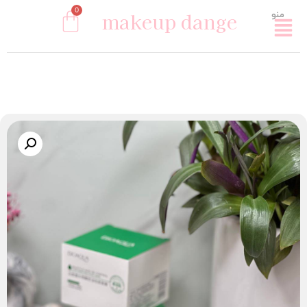
0
makeup dange
منو