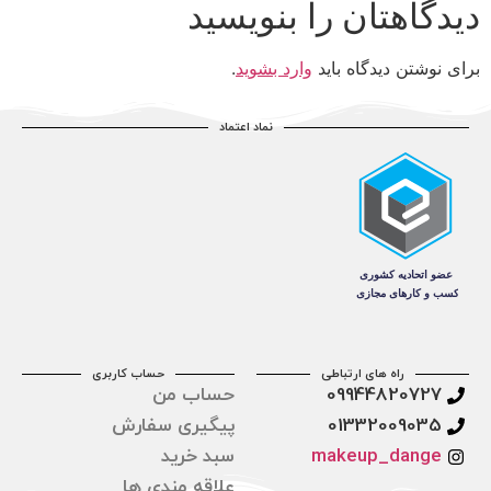
دیدگاهتان را بنویسید
برای نوشتن دیدگاه باید
وارد بشوید
.
نماد اعتماد
راه های ارتباطی
حساب کاربری
09944820727
حساب من
01332009035
پیگیری سفارش
makeup_dange
سبد خرید
علاقه مندی ها