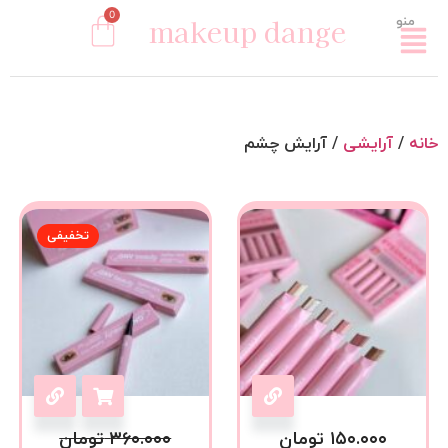
0
makeup dange
منو
خانه
/
آرایشی
/ آرایش چشم
تخفیفی
۱۵۰.۰۰۰
تومان
۳۶۰.۰۰۰
تومان