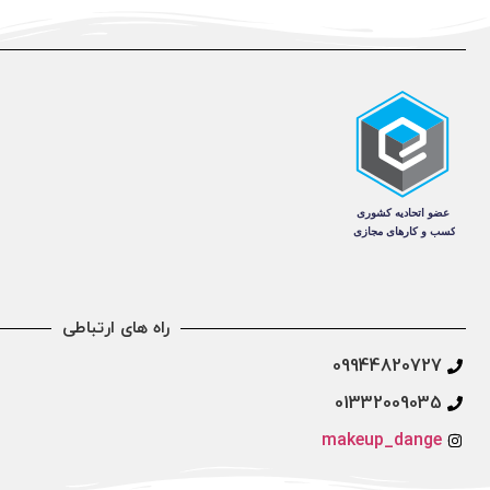
راه های ارتباطی
09944820727
01332009035
makeup_dange