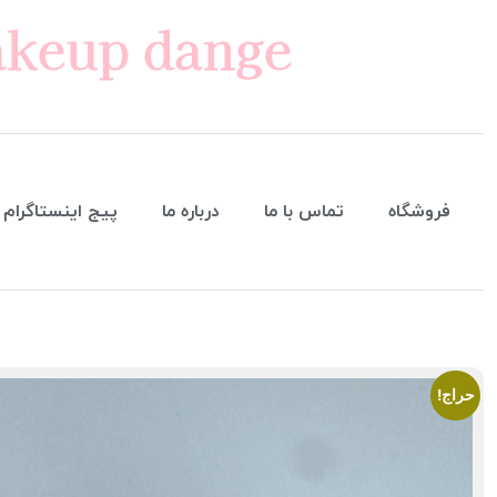
keup dange
فروشگاه
تماس با ما
درباره ما
پیج اینستاگرام
حراج!