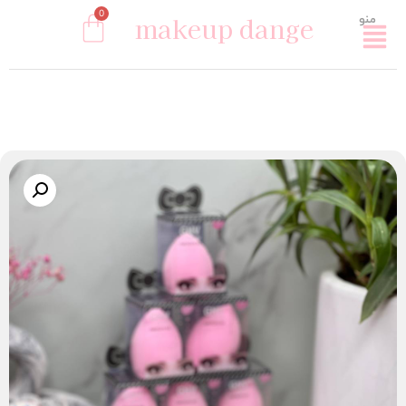
0
makeup dange
منو