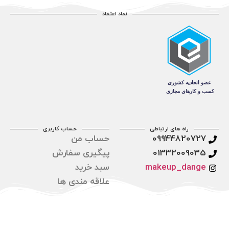
نماد اعتماد
راه های ارتباطی
حساب کاربری
09944820727
حساب من
01332009035
پیگیری سفارش
makeup_dange
سبد خرید
علاقه مندی ها