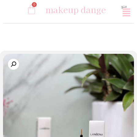
0
makeup dange
منو