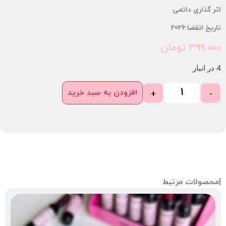
گذاری دائمی
 انقضا:2026
۳۹۹.
تومان
افزودن به سبد خرید
+
صولات مرتبط
Sale!