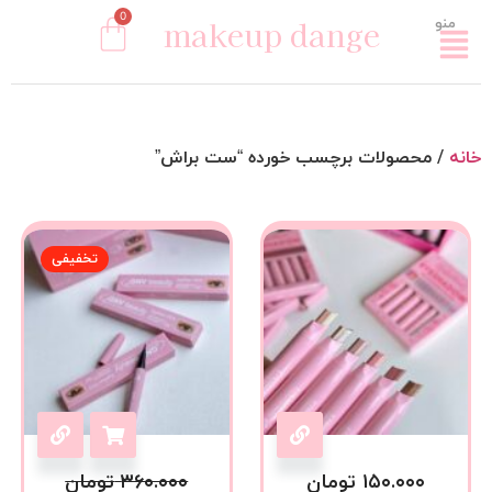
0
makeup dange
منو
خانه
/ محصولات برچسب خورده “ست براش”
تخفیفی
۱۵۰.۰۰۰
تومان
۳۶۰.۰۰۰
تومان