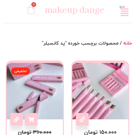
0
makeup dange
منو
خانه
/ محصولات برچسب خورده “پد کانسیلر”
تخفیفی
۱۵۰.۰۰۰
تومان
۳۶۰.۰۰۰
تومان