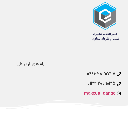
راه های ارتباطی
09944820727
01332009035
makeup_dange