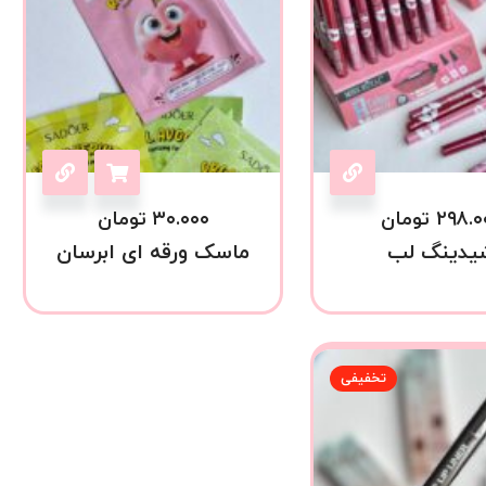
۲۹۸.۰
تومان
۳۰.۰۰۰
تومان
یدینگ لب
ماسک ورقه ای ابرسان
تخفیفی